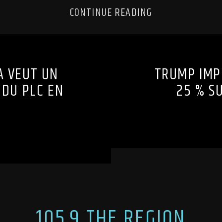
CONTINUE READING
A VEUT UN
TRUMP IMP
 DU PLC EN
25 % S
105.9 THE REGION