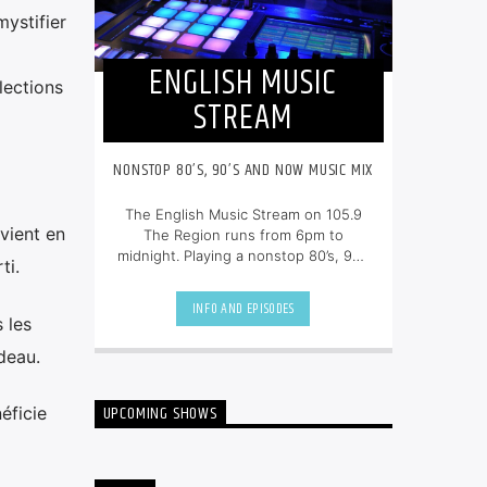
ystifier
ENGLISH MUSIC
lections
STREAM
NONSTOP 80’S, 90’S AND NOW MUSIC MIX
The English Music Stream on 105.9
vient en
The Region runs from 6pm to
midnight. Playing a nonstop 80’s, 90’s
ti.
and NOW music mix, it is more music,
less talk, and just the place to be.
INFO AND EPISODES
 les
deau.
UPCOMING SHOWS
éficie