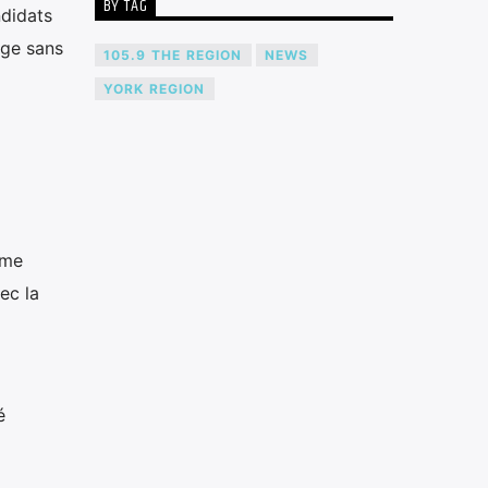
BY TAG
ndidats
age sans
105.9 THE REGION
NEWS
YORK REGION
rme
ec la
é