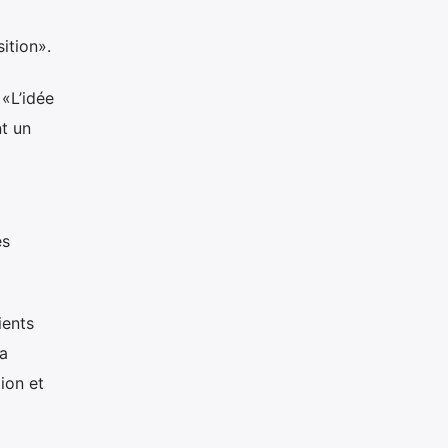
ition».
 «L’idée
t un
es
ients
la
ion et