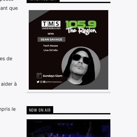
vant que
res de
 aider à
pris le
NOW ON AIR