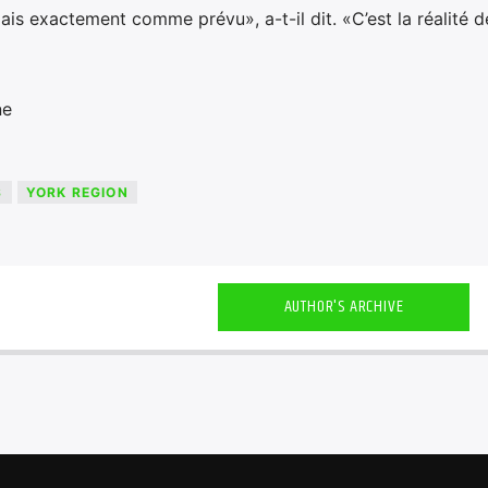
ais exactement comme prévu», a-t-il dit. «C’est la réalité d
ne
S
YORK REGION
AUTHOR'S ARCHIVE